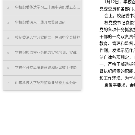
1月12日，学校
学校纪委传达学习二十届中央纪委五次全会精神
2
党委委员和各部门
会上，校纪委书记
学校纪委深入一线开展监督调研
校党委书记袁俊平
3
党的各项任务抓紧
干部的一岗双责责
校纪委深入学习党的二十届四中全会精神
4
教育、管理和监督
作则，发挥示范作
学校纪检监察业务能力实务培训、实战练兵“双实提升”工程培...
5
洁自律各项规定，
一，严格干部选拔
学校召开党风廉政建设和反腐败工作协调小组会
6
督执纪问责的职能
和工作环境，为学
山东科技大学纪检监察业务能力实务培训、实战练兵“双实提升...
7
袁俊平要求，会后