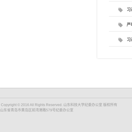
习
严
习
Copyright © 2016 All Rights Reserved. 山东科技大学纪委办公室 版权所有
山东省青岛市黄岛区前湾港路579号纪委办公室