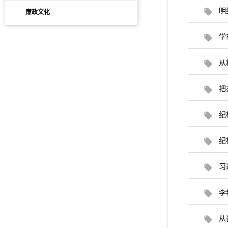
明
廉政文化
学
从
把
纪
纪
习
李
从