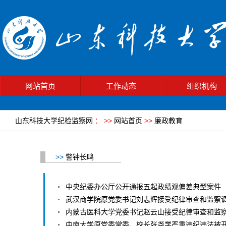
网站首页
工作动态
组织机构
山东科技大学纪检监察网
：
>>
网站首页
>>
廉政教育
>>
警钟长鸣
中央纪委办公厅公开通报五起政绩观偏差典型案件
武汉商学院原党委书记刘志辉接受纪律审查和监察
内蒙古医科大学党委书记赵云山接受纪律审查和监
中南大学原党委常委、校长张尧学严重违纪违法被