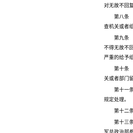
对无故不回
第八条 对
查机关或者
第九条 党
不得无故不
严重的给予
第十条 党
关或者部门
第十一条 
规定处理。
第十二条 
第十三条 
军总政治部