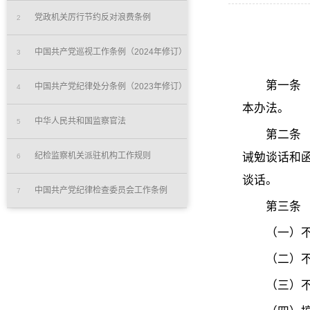
党政机关厉行节约反对浪费条例
2
中国共产党巡视工作条例（2024年修订）
3
第一条 为
中国共产党纪律处分条例（2023年修订）
4
本办法。
中华人民共和国监察官法
5
第二条 根
纪检监察机关派驻机构工作规则
诫勉谈话和
6
谈话。
中国共产党纪律检查委员会工作条例
7
第三条 党
（一）不能
（二）不认
（三）不认