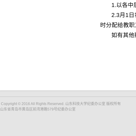
1.以各
2.3月
时分配给教职
如有其他
Copyright © 2016 All Rights Reserved. 山东科技大学纪委办公室 版权所有
山东省青岛市黄岛区前湾港路579号纪委办公室