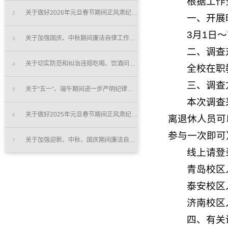
根据工作
关于做好2026年元旦春节期间正风肃纪工作的通知
2
一、开展
3月1日～
关于加强国庆、中秋期间廉洁自律工作的通知
3
二、调查
关于切实防范和纠治违规吃喝、饮酒问题的通知
4
全校在职
三、调查
关于“五一”、端午期间进一步严明纪律加强作风建设的通知
5
本次调查
关于做好2025年元旦春节期间正风肃纪工作的通知
6
离退休人员可
参与一次即可
关于加强迎新、中秋、国庆期间廉洁自律工作的通知
7
线上请登
青岛校区
泰安校区
济南校区
四、有关