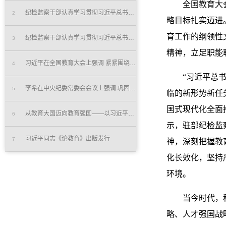
全国教育大
纪检监察干部认真学习贯彻习近平总书记重要讲话精神 为教育...
2
略目标扎实迈进
育工作的纲领性
纪检监察干部认真学习贯彻习近平总书记在全国教育大会上重要...
3
精神，立足职能
习近平在全国教育大会上强调 紧紧围绕立德树人根本任务 朝...
4
“习近平总书记
李希在中央纪委常委会会议上强调 巩固深化党纪学习教育成果...
5
临的新形势新任
国式现代化全面
从教育大国迈向教育强国——以习近平同志为核心的党中央引领...
6
示，驻部纪检监
习近平同志《论教育》出版发行
7
神，深刻把握教
化长效化，坚持
环境。
当今时代，科技
略、人才强国战